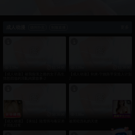
爆汁物语
2024 · ★ 9.4
漫画 · 蓝莓书签
蓝莓漫画志
酸甜画册
浆果酱 · 78话
果味君 · 62话
果漾绘卷
爆汁手账
蓝莓师 · 54话
酸甜猫 · 48话