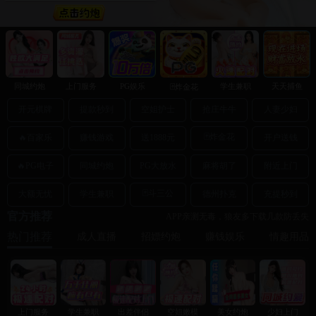
酸甜暴风雨
蓝莓大冒险
2025
2024
⭐ 9.5
⭐ 9.7
果味人生
蓝莓的夏天
2024
⭐ 9.4