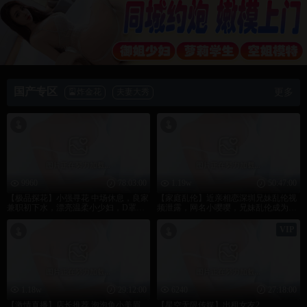
综艺 · 蓝莓圆扇
蓝莓挑战赛
酸甜音乐会
果漾厨房
⭐ 9.9
⭐ 9.8
⭐ 9.7
蓝莓脱口秀
⭐ 9.6