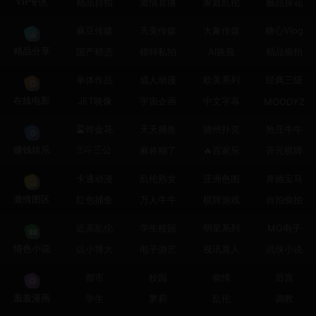
🫐 蓝莓独播 · 酸甜首映
蓝莓之恋·梦幻果园
4K果漾画质 · 满口爆汁
电影 · 蓝莓果阵列