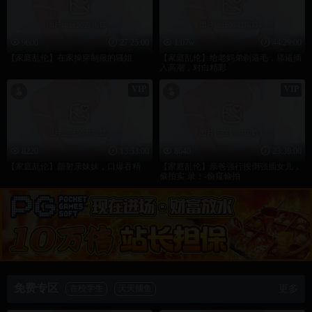
酸甜精灵
2024 · ★ 9.6