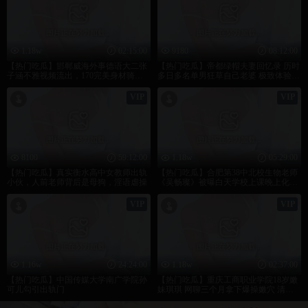
爆汁家庭
20集 · 👨‍👩‍👧 温情
短剧 · 气泡蓝莓
蓝莓60秒
酸甜小剧
40集 · 👁️ 2.9亿
32集 · 👁️ 2.