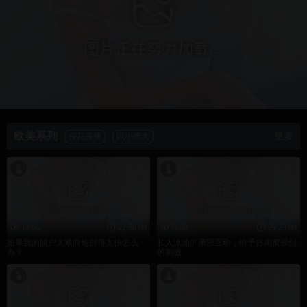
浆果魔法
2025 · ★ 9.6