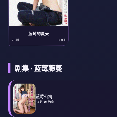
蓝莓的夏天
2025
⭐ 9.6
剧集 · 蓝莓藤蔓
蓝莓公寓
24集 · 🏡 治愈