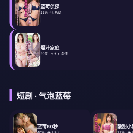
蓝莓侦探
28集 · 🔍 悬疑
爆汁家庭
20集 · 👨‍👩‍👧 温情
短剧 · 气泡蓝莓
蓝莓60秒
酸甜小
40集 · 👁️ 2.9亿
32集 · 👁️