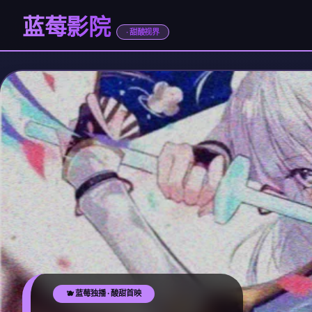
蓝莓影院
· 甜酸视界
🫐 蓝莓独播 · 酸甜首映