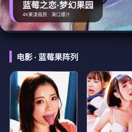
蓝莓之恋·梦幻果园
4K果漾画质 · 满口爆汁
电影 · 蓝莓果阵列