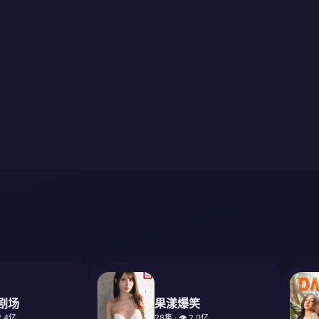
剧场
果漾爆笑
 2.4亿
28集 · 👁️ 2.0亿