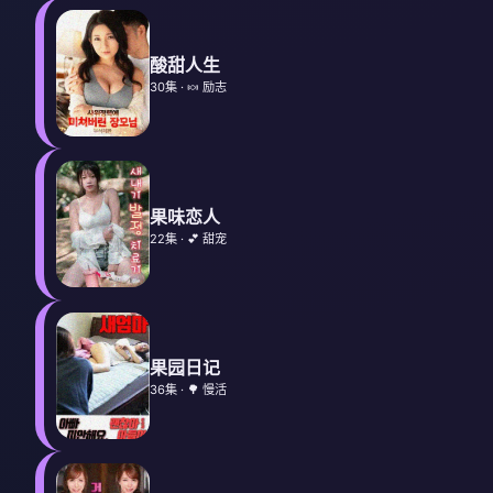
酸甜人生
30集 · 🍬 励志
果味恋人
22集 · 💕 甜宠
果园日记
36集 · 🌳 慢活