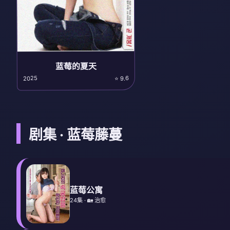
蓝莓的夏天
2025
⭐ 9.6
剧集 · 蓝莓藤蔓
蓝莓公寓
24集 · 🏡 治愈