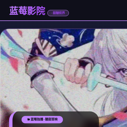
蓝莓影院
· 甜酸视界
🫐 蓝莓独播 · 酸甜首映