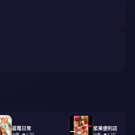
蓝莓日常
浆果便利店
36集 · 👁️ 2.7亿
30集 · 👁️ 2.2亿