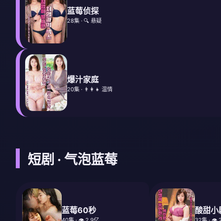
蓝莓侦探
28集 · 🔍 悬疑
爆汁家庭
20集 · 👨‍👩‍👧 温情
短剧 · 气泡蓝莓
蓝莓60秒
酸甜小
40集 · 👁️ 2.9亿
32集 · 👁️